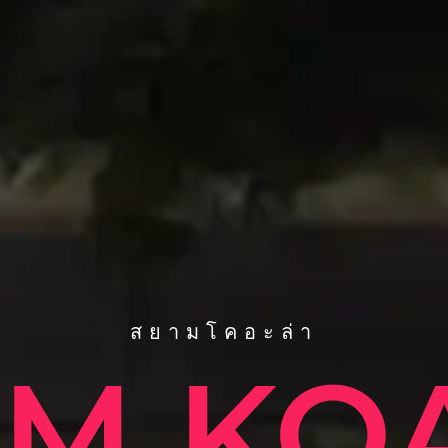
สยามโคอะล่า
AM KO